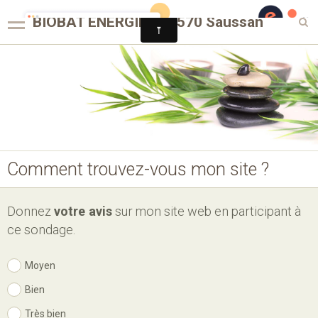
BIOBAT ENERGIES 34570 Saussan
Panier
0
Votre compte
Pompe à chaleur Climatisation
Traitement de l'eau
Comment trouvez-vous mon site ?
Ventilation
Plomberie Sanitaire
Donnez
votre avis
sur mon site web en participant à
ce sondage.
Contact
Moyen
Bien
Très bien