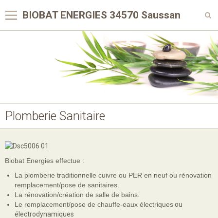
BIOBAT ENERGIES 34570 Saussan
Panier
0
Votre compte
Pompe à chaleur Climatisation
Traitement de l'eau
Plomberie Sanitaire
Ventilation
Plomberie Sanitaire
Contact
Biobat Energies effectue :
La plomberie traditionnelle cuivre ou PER en neuf ou rénovation
remplacement/pose de sanitaires.
La rénovation/création de salle de bains.
Le remplacement/pose de chauffe-eaux électriques
ou
électrodynamiques